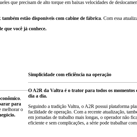
queles que precisam de alto torque em baixas velocidades de deslocamen
 também estão disponíveis com cabine de fábrica
. Com essa atualiza
ade que você já conhece.
Simplicidade com eficiência na operação
O A2R da Valtra é o trator para todos os momentos e
dia a dia.
econômico
.
parar para
Seguindo a tradição Valtra, o A2R possui plataforma p
e melhorar o
facilidade de operação. Com a recente atualização, tam
negócio.
em jornadas de trabalho mais longas, o operador não fic
eficiente e sem complicações, a série pode trabalhar com