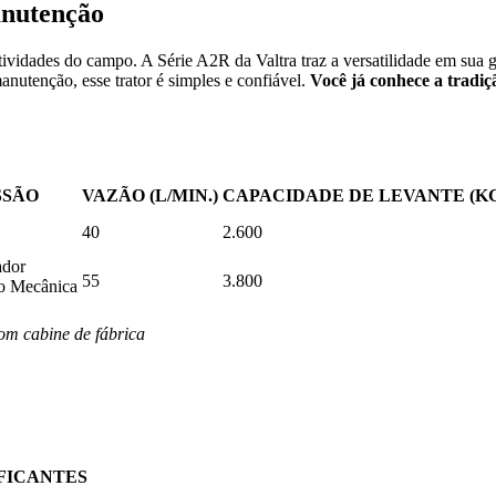
nutenção
tividades do campo. A Série A2R da Valtra traz a versatilidade em sua 
utenção, esse trator é simples e confiável.
Você já conhece a tradiç
SSÃO
VAZÃO (L/MIN.)
CAPACIDADE DE LEVANTE (K
40
2.600
ador
55
3.800
o Mecânica
om cabine de fábrica
FICANTES