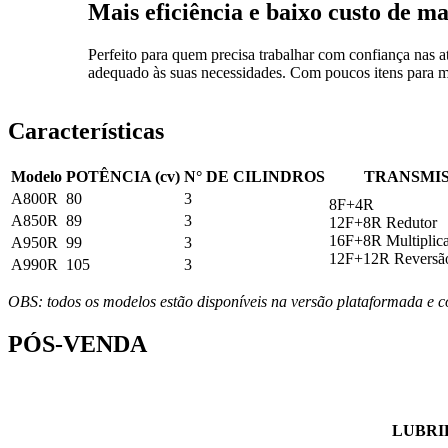
Mais
eficiência e baixo custo
de ma
Perfeito para quem precisa trabalhar com confiança nas a
adequado às suas necessidades. Com poucos itens para man
Características
Modelo
POTÊNCIA (cv)
N° DE CILINDROS
TRANSMI
A800R
80
3
8F+4R
A850R
89
3
12F+8R Redutor
16F+8R Multiplic
A950R
99
3
12F+12R Reversã
A990R
105
3
OBS: todos os modelos estão disponíveis na versão plataformada e c
PÓS-VENDA
LUBRI