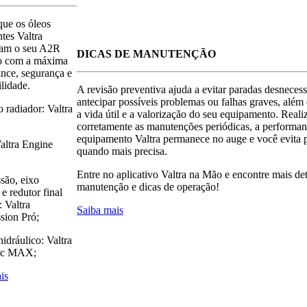
que os óleos
ntes Valtra
am o seu A2R
DICAS DE MANUTENÇÃO
o com a máxima
nce, segurança e
ilidade.
A revisão preventiva ajuda a evitar paradas desnecess
antecipar possíveis problemas ou falhas graves, além
 radiador: Valtra
a vida útil e a valorização do seu equipamento. Real
corretamente as manutenções periódicas, a performan
equipamento Valtra permanece no auge e você evita 
altra Engine
quando mais precisa.
Entre no aplicativo Valtra na Mão e encontre mais de
são, eixo
manutenção e dicas de operação!
 e redutor final
: Valtra
Saiba mais
sion Pró;
idráulico: Valtra
ic MAX;
is