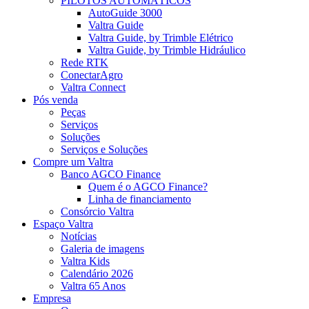
PILOTOS AUTOMÁTICOS
AutoGuide 3000
Valtra Guide
Valtra Guide, by Trimble Elétrico
Valtra Guide, by Trimble Hidráulico
Rede RTK
ConectarAgro
Valtra Connect
Pós venda
Peças
Serviços
Soluções
Serviços e Soluções
Compre um Valtra
Banco AGCO Finance
Quem é o AGCO Finance?
Linha de financiamento
Consórcio Valtra
Espaço Valtra
Notícias
Galeria de imagens
Valtra Kids
Calendário 2026
Valtra 65 Anos
Empresa