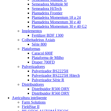
Semeadora Multiple M
Semeadora HiTech
Plantadeira Frontier
Plantadeira Momentum 18 a 24
Plantadeira Momentum 30 e 40
Plantadeira Momentum 30 e 40 G2
Implementos
Fertilizer BDF 1300
Colheitadeiras Axiais
Série 800
Plataformas
Caracol 600F
Plataforma de Milho
Draper 700FD
Pulverizadores
Pulverizador BS2225H
Pulverizador BS2225H Hitech
Pulverizador Série R
Distribuidores
Distribuidor R500 DRY
Distribuidor R560 DRY
Agricultura inteligente
Farm Solutions
FieldStar II