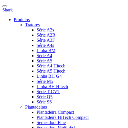
Shark
Produtos
Tratores
Série A2s
Série A2R
Série A3F
Série A4s
Linha BM
Série A4
Série A5
Série A4 Hitech
Série A5 Hitech
Linha BH G4
Série M5
Linha BH Hitech
Série T CVT
Série Q5
Série S6
Plantadeiras
Plantadeira Compact
Plantadeira HiTech Compact
Semeadora Fine
Semeadora Multiple L