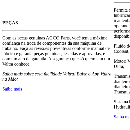
Permita 
lubrifica
mantenh
PEÇAS
operand
performa
disponib
Com as peças genuínas AGCO Parts, você tem a máxima
confiança na troca de componentes da sua máquina de
Fluido do
trabalho. Faça as revisões preventivas conforme manual de
Coolant.
fábrica e garanta peças genuínas, testadas e aprovadas, e
com um ano de garantia. A segurança que só quem tem um
Motor: V
Valtra conhece.
Ultra;
Saiba mais sobre essa facilidade Valtra! Baixe o App Valtra
Transmis
na Mão:
dianteiro
dianteiro
Saiba mais
Transmis
Sistema h
Hydraul
Saiba ma