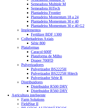
Semeadora Multiple M
Semeadora HiTech
Plantadeira Frontier
Plantadeira Momentum 18 a 24
Plantadeira Momentum 30 e 40
Plantadeira Momentum 30 e 40 G2
Implementos
Fertilizer BDF 1300
Colheitadeiras Axiais
Série 800
Plataformas
Caracol 600F
Plataforma de Milho
Draper 700FD
Pulverizadores
Pulverizador BS2225H
Pulverizador BS2225H Hitech
Pulverizador Série R
Distribuidores
Distribuidor R500 DRY
Distribuidor R560 DRY
Agricultura inteligente
Farm Solutions
FieldStar II