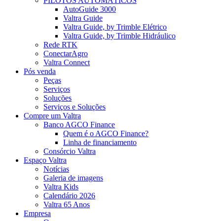
PILOTOS AUTOMÁTICOS
AutoGuide 3000
Valtra Guide
Valtra Guide, by Trimble Elétrico
Valtra Guide, by Trimble Hidráulico
Rede RTK
ConectarAgro
Valtra Connect
Pós venda
Peças
Serviços
Soluções
Serviços e Soluções
Compre um Valtra
Banco AGCO Finance
Quem é o AGCO Finance?
Linha de financiamento
Consórcio Valtra
Espaço Valtra
Notícias
Galeria de imagens
Valtra Kids
Calendário 2026
Valtra 65 Anos
Empresa