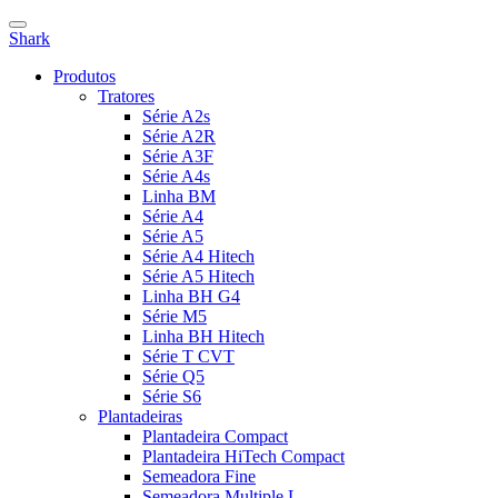
Shark
Produtos
Tratores
Série A2s
Série A2R
Série A3F
Série A4s
Linha BM
Série A4
Série A5
Série A4 Hitech
Série A5 Hitech
Linha BH G4
Série M5
Linha BH Hitech
Série T CVT
Série Q5
Série S6
Plantadeiras
Plantadeira Compact
Plantadeira HiTech Compact
Semeadora Fine
Semeadora Multiple L